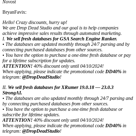
Novost
BryanFavix:
Hello! Crazy discounts, hurry up!
We are Drop Dead Studio and our goal is to help companies
achieve impressive sales results through automated marketing.
I.
We sell fresh databases for GSA Search Engine Ranker.
• The databases are updated monthly through 24/7 parsing and by
connecting purchased databases from other sources.
• You have the option to purchase a one-time fresh database or pay
for a lifetime subscription for updates.
ATTENTION!
40% discount only until 04/10/2024!
When applying, please indicate the promotional code
DD40%
in
telegram:
@DropDeadStudio
!
II.
We sell fresh databases for XRumer 19.0.18 — 23.0.3
StrongAI.
• The databases are also updated monthly through 24/7 parsing and
by connecting purchased databases from other sources.
• You have the option to purchase a one-time fresh database or
subscribe for lifetime updates.
ATTENTION!
40% discount only until 04/10/2024!
When applying, please indicate the promotional code
DD40%
in
telegram:
@DropDeadStudio
!