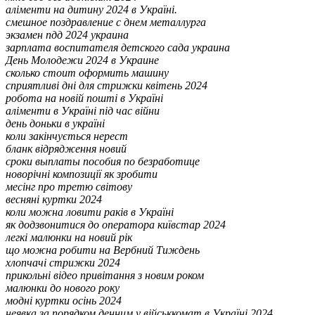
аліменти на дитину 2024 в Україні.
смешное поздравление с днем металлурга
экзамен пдд 2024 украина
зарплата воспитателя детского сада украина
День Молодежи 2024 в Украине
сколько стоит оформить машину
сприятливі дні для стрижки квітень 2024
робота на новій пошті в Україні
аліменти в Україні під час війни
день доньки в україні
коли закінчується нерест
бланк відрядження новий
сроки выплаты пособия по безработице
новорічні композиції як зробити
месінг про третю світову
весняні куртки 2024
коли можна ловити раків в Україні
як додзвонитися до оператора київстар 2024
легкі малюнки на новий рік
що можна робити на Вербний Тиждень
хлопчачі стрижки 2024
прикольні відео привітання з новим роком
малюнки до нового року
модні куртки осінь 2024
неявка за порядком денним у військкомат в Україні 2024