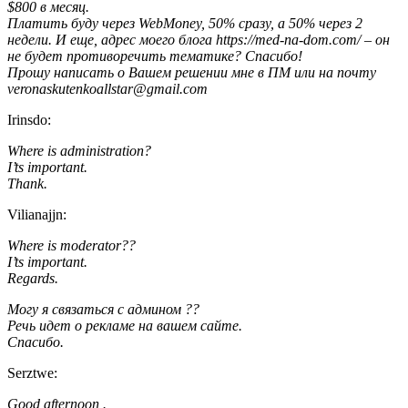
$800 в месяц.
Платить буду через WebMoney, 50% сразу, а 50% через 2
недели. И еще, адрес моего блога https://med-na-dom.com/ – он
не будет противоречить тематике? Спасибо!
Прошу написать о Вашем решении мне в ПМ или на почту
veronaskutenkoallstar@gmail.com
Irinsdo:
Where is administration?
I’ts important.
Thank.
Vilianajjn:
Where is moderator??
I’ts important.
Regards.
Могу я связаться с админом ??
Речь идет о рекламе на вашем сайте.
Спасибо.
Serztwe:
Good afternoon .