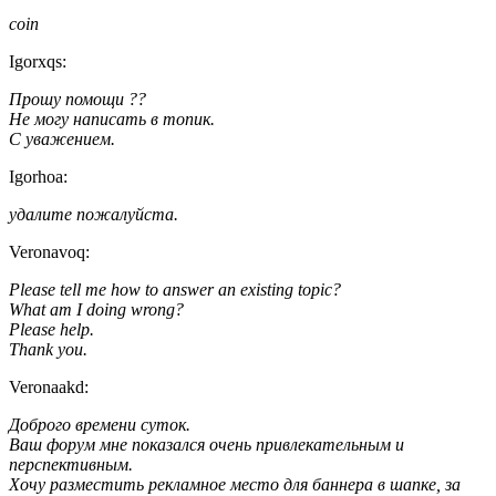
coin
Igorxqs:
Прошу помощи ??
Не могу написать в топик.
С уважением.
Igorhoa:
удалите пожалуйста.
Veronavoq:
Please tell me how to answer an existing topic?
What am I doing wrong?
Please help.
Thank you.
Veronaakd:
Доброго времени суток.
Ваш форум мне показался очень привлекательным и
перспективным.
Хочу разместить рекламное место для баннера в шапке, за