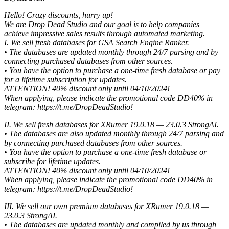
Hello! Crazy discounts, hurry up!
We are Drop Dead Studio and our goal is to help companies
achieve impressive sales results through automated marketing.
I. We sell fresh databases for GSA Search Engine Ranker.
• The databases are updated monthly through 24/7 parsing and by
connecting purchased databases from other sources.
• You have the option to purchase a one-time fresh database or pay
for a lifetime subscription for updates.
ATTENTION! 40% discount only until 04/10/2024!
When applying, please indicate the promotional code DD40% in
telegram: https://t.me/DropDeadStudio!
II. We sell fresh databases for XRumer 19.0.18 — 23.0.3 StrongAI.
• The databases are also updated monthly through 24/7 parsing and
by connecting purchased databases from other sources.
• You have the option to purchase a one-time fresh database or
subscribe for lifetime updates.
ATTENTION! 40% discount only until 04/10/2024!
When applying, please indicate the promotional code DD40% in
telegram: https://t.me/DropDeadStudio!
III. We sell our own premium databases for XRumer 19.0.18 —
23.0.3 StrongAI.
• The databases are updated monthly and compiled by us through