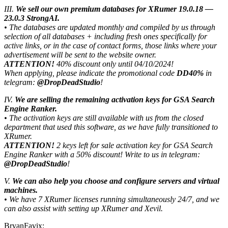
III.
We sell our own premium databases for XRumer 19.0.18 —
23.0.3 StrongAI.
• The databases are updated monthly and compiled by us through
selection of all databases + including fresh ones specifically for
active links, or in the case of contact forms, those links where your
advertisement will be sent to the website owner.
ATTENTION!
40% discount only until 04/10/2024!
When applying, please indicate the promotional code
DD40%
in
telegram:
@DropDeadStudio
!
IV.
We are selling the remaining activation keys for GSA Search
Engine Ranker.
• The activation keys are still available with us from the closed
department that used this software, as we have fully transitioned to
XRumer.
ATTENTION!
2 keys left for sale activation key for GSA Search
Engine Ranker with a 50% discount! Write to us in telegram:
@DropDeadStudio
!
V.
We can also help you choose and configure servers and virtual
machines.
• We have 7 XRumer licenses running simultaneously 24/7, and we
can also assist with setting up XRumer and Xevil.
BryanFavix: