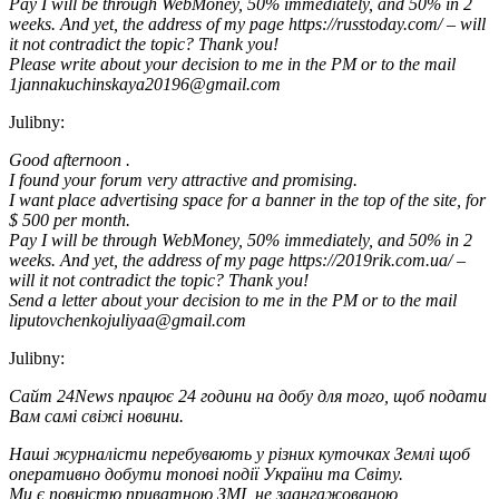
Pay I will be through WebMoney, 50% immediately, and 50% in 2
weeks. And yet, the address of my page https://russtoday.com/ – will
it not contradict the topic? Thank you!
Please write about your decision to me in the PM or to the mail
1jannakuchinskaya20196@gmail.com
Julibny:
Good afternoon .
I found your forum very attractive and promising.
I want place advertising space for a banner in the top of the site, for
$ 500 per month.
Pay I will be through WebMoney, 50% immediately, and 50% in 2
weeks. And yet, the address of my page https://2019rik.com.ua/ –
will it not contradict the topic? Thank you!
Send a letter about your decision to me in the PM or to the mail
liputovchenkojuliyaa@gmail.com
Julibny:
Сайт 24News працює 24 години на добу для того, щоб подати
Вам самі свіжі новини.
Наші журналісти перебувають у різних куточках Землі щоб
оперативно добути топові події України та Світу.
Ми є повністю приватною ЗМІ, не заангажованою