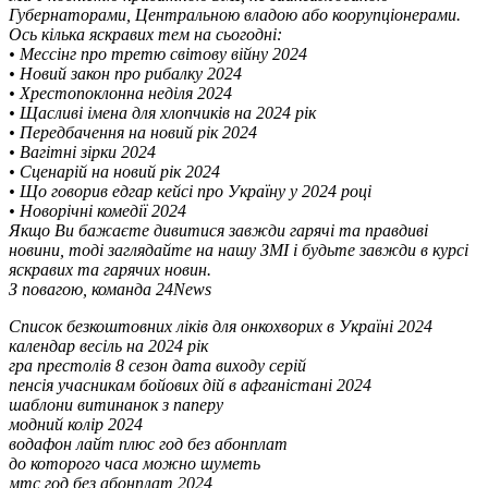
Губернаторами, Центральною владою або коорупціонерами.
Ось кілька яскравих тем на сьогодні:
• Мессінг про третю світову війну 2024
• Новий закон про рибалку 2024
• Хрестопоклонна неділя 2024
• Щасливі імена для хлопчиків на 2024 рік
• Передбачення на новий рік 2024
• Вагітні зірки 2024
• Сценарій на новий рік 2024
• Що говорив едгар кейсі про Україну у 2024 році
• Новорічні комедії 2024
Якщо Ви бажаєте дивитися завжди гарячі та правдиві
новини, тоді заглядайте на нашу ЗМІ і будьте завжди в курсі
яскравих та гарячих новин.
З повагою, команда 24News
Список безкоштовних ліків для онкохворих в Україні 2024
календар весіль на 2024 рік
гра престолів 8 сезон дата виходу серій
пенсія учасникам бойових дій в афганістані 2024
шаблони витинанок з паперу
модний колір 2024
водафон лайт плюс год без абонплат
до которого часа можно шуметь
мтс год без абонплат 2024