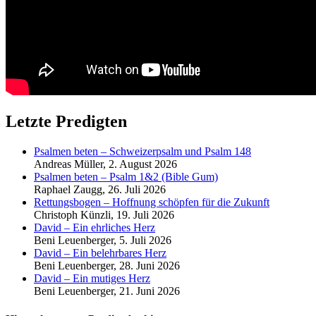
Letzte Predigten
Psalmen beten – Schweizerpsalm und Psalm 148
Andreas Müller
,
2. August 2026
Psalmen beten – Psalm 1&2 (Bible Gum)
Raphael Zaugg
,
26. Juli 2026
Rettungsbogen – Hoffnung schöpfen für die Zukunft
Christoph Künzli
,
19. Juli 2026
David – Ein ehrliches Herz
Beni Leuenberger
,
5. Juli 2026
David – Ein belehrbares Herz
Beni Leuenberger
,
28. Juni 2026
David – Ein mutiges Herz
Beni Leuenberger
,
21. Juni 2026