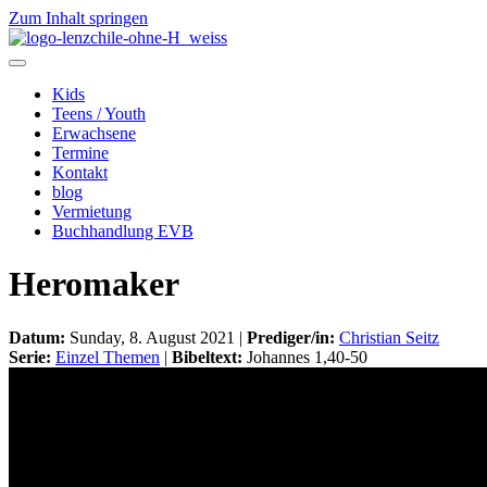
Zum Inhalt springen
Kids
Teens / Youth
Erwachsene
Termine
Kontakt
blog
Vermietung
Buchhandlung EVB
Heromaker
Datum:
Sunday, 8. August 2021 |
Prediger/in:
Christian Seitz
Serie:
Einzel Themen
|
Bibeltext:
Johannes 1,40-50