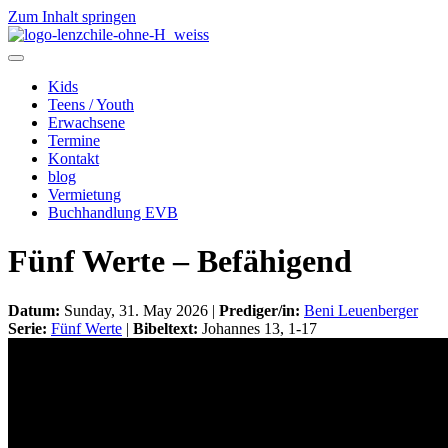
Zum Inhalt springen
Kids
Teens / Youth
Erwachsene
Termine
Kontakt
blog
Vermietung
Buchhandlung EVB
Fünf Werte – Befähigend
Datum:
Sunday, 31. May 2026 |
Prediger/in:
Beni Leuenberger
Serie:
Fünf Werte
|
Bibeltext:
Johannes 13, 1-17