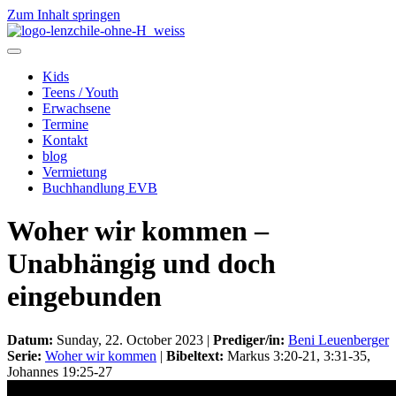
Zum Inhalt springen
Kids
Teens / Youth
Erwachsene
Termine
Kontakt
blog
Vermietung
Buchhandlung EVB
Woher wir kommen –
Unabhängig und doch
eingebunden
Datum:
Sunday, 22. October 2023 |
Prediger/in:
Beni Leuenberger
Serie:
Woher wir kommen
|
Bibeltext:
Markus 3:20-21, 3:31-35,
Johannes 19:25-27