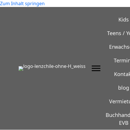
Zum Inhalt springen
Kids
Teens / 
Erwachs
Termi
Konta
blog
Vermiet
Buchhand
EVB