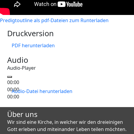
Predigtoutline als pdf-Dateien zum Runterladen
Druckversion
PDF herunterladen
PDF herunterladen
Audio
Audio-Player
00:00
00:00
Audio-Datei herunterladen
Audio-Datei herunterladen
00:00
Über uns
Wir sind eine Kirche, in welcher wir den dreieinigen
Gott erleben und miteinander Leben teilen möchten.