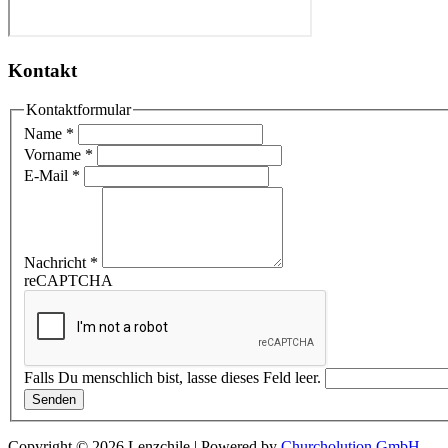
Kontakt
Kontaktformular
Name
*
Vorname
*
E-Mail
*
Nachricht
*
reCAPTCHA
Falls Du menschlich bist, lasse dieses Feld leer.
Senden
Copyright © 2026 Lenzchile | Powered by
Churcholution GmbH