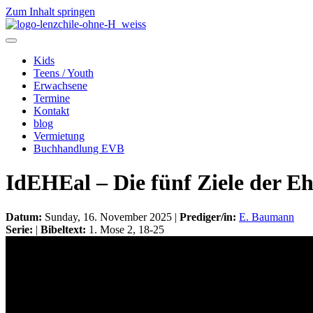
Zum Inhalt springen
Kids
Teens / Youth
Erwachsene
Termine
Kontakt
blog
Vermietung
Buchhandlung EVB
IdEHEal – Die fünf Ziele der E
Datum:
Sunday, 16. November 2025 |
Prediger/in:
E. Baumann
Serie:
|
Bibeltext:
1. Mose 2, 18-25