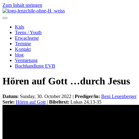
Zum Inhalt springen
Kids
Teens / Youth
Erwachsene
Termine
Kontakt
blog
Vermietung
Buchhandlung EVB
Hören auf Gott …durch Jesus
Datum:
Sunday, 30. October 2022 |
Prediger/in:
Beni Leuenberger
Serie:
Hören auf Gott
|
Bibeltext:
Lukas 24,13-35