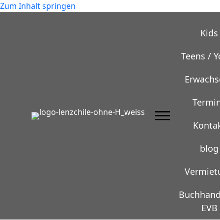
Zum Inhalt springen
Kids
Teens / 
Erwachs
Termi
Konta
blog
Vermiet
Buchhand
EVB