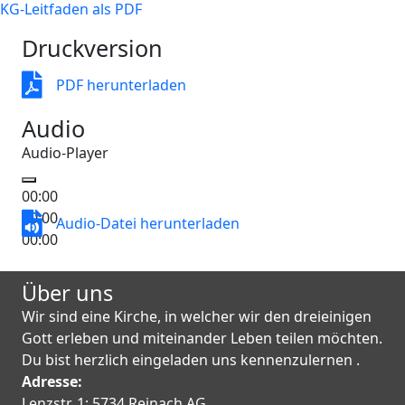
KG-Leitfaden als PDF
Druckversion
PDF herunterladen
PDF herunterladen
Audio
Audio-Player
00:00
00:00
Audio-Datei herunterladen
Audio-Datei herunterladen
00:00
Über uns
Wir sind eine Kirche, in welcher wir den dreieinigen
Gott erleben und miteinander Leben teilen möchten.
Du bist herzlich eingeladen uns kennenzulernen .
Adresse:
Lenzstr. 1; 5734 Reinach AG