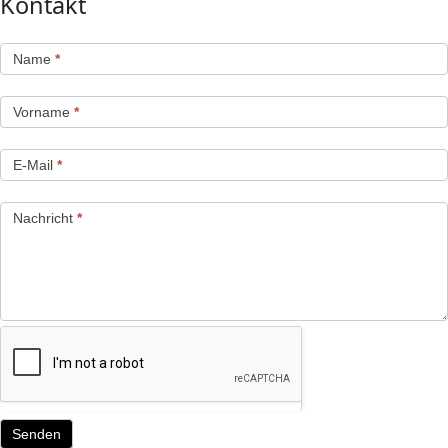
Kontakt
Kontaktformular
Falls Du
Name
*
menschlich
bist, lasse
dieses
Vorname
*
Feld leer.
E-Mail
*
Nachricht
*
Senden